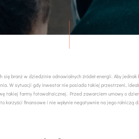
ch się branż w dziedzinie odnawialnych źródeł energii. Aby jedn
ia. W sytuacji gdy inwestor nie posiada takiej przestrzeni, id
owę takiej farmy fotowoltaicznej. Przed zawarciem umowy o dzie
to korzyści finansowe i nie wpłynie negatywnie na jego rolniczą 