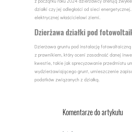
z początku roku 2024 dzierżawcy oferują zwykle 
działki czy jej odległości od sieci energetyczn
elektrycznej właścicielowi ziemi.
Dzierżawa działki pod fotowoltai
Dzierżawa gruntu pod instalację fotowoltaiczną
z prawnikiem, który oceni zasadność danej inwes
kwestie, takie jak sprecyzowanie przedmiotu umo
wydzierżawiającego grunt, umieszczenie zapisów
podatków związanych z działką.
Komentarze do artykułu