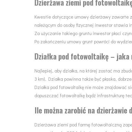
Dzierżawa ziemi pod fotowoltaik
Kwestie dotyczące umowy dzierżawy zawarte zos
należącym do osoby fizycznej inwestor stawia inf
Za użyczanie takiego gruntu inwestor płaci czy
Po zakończeniu umowy grunt powróci do wydzierż
Działka pod fotowoltaikę – jaka 
Najlepiej, aby działka, na której zostać ma zbu
3 km). Działka powinna także być płaska, dobrze 
Działka pod fotowoltaikę nie może znajdować s
dopuszczać fotowoltaikę bądź infrastrukturę te
Ile można zarobić na dzierżawie 
Dzierżawa ziemi pod farmę fotowoltaiczną zape