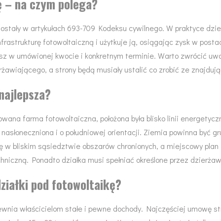
ę – na czym polega?
tały w artykułach 693-709 Kodeksu cywilnego. W praktyce dzierż
rastrukturę fotowoltaiczną i użytkuje ją, osiągając zysk w postac
nsz w umówionej kwocie i konkretnym terminie. Warto zwrócić uwa
awiającego, a strony będą musiały ustalić co zrobić ze znajdują
najlepsza?
dowana farma fotowoltaiczna, położona była blisko linii energety
nasłoneczniona i o południowej orientacji. Ziemia powinna być gru
ię w bliskim sąsiedztwie obszarów chronionych, a miejscowy pl
chniczną. Ponadto działka musi spełniać określone przez dzierżaw
działki pod fotowoltaikę?
wnia właścicielom stałe i pewne dochody. Najczęściej umowę st