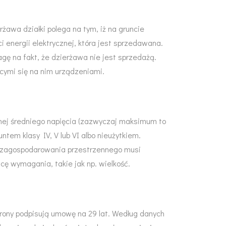
awa działki polega na tym, iż na gruncie
i energii elektrycznej, która jest sprzedawana.
gę na fakt, że dzierżawa nie jest sprzedażą.
cymi się na nim urządzeniami.
cznej średniego napięcia (zazwyczaj maksimum to
ntem klasy IV, V lub VI albo nieużytkiem.
an zagospodarowania przestrzennego musi
cę wymagania, takie jak np. wielkość.
rony podpisują umowę na 29 lat. Według danych