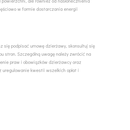
d powierzchni, ale również od nasłonecznienia
częściowo w formie dostarczania energii
z się podpisać umowę dzierżawy, skonsultuj się
 obu stron. Szczególną uwagę należy zwrócić na
ślenie praw i obowiązków dzierżawcy oraz
 uregulowanie kwestii wszelkich opłat i