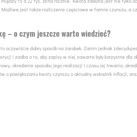
między 15 a 22 tys. zł/ha rocznie. Kwota zależna jest nie tylko o
ej. Możliwe jest także rozliczenie częściowe w formie czynszu, a 
kę – o czym jeszcze warto wiedzieć?
to oczywiście dobry sposób na zarobek. Zanim jednak zdecydujes
tycji i zadba o to, aby zapisy w niej zawarte były korzystne dla
wy, określenie sposobu jego realizacji i czasu jej trwania, okre
 o powiększaniu kwoty czynszu o aktualny wskaźnik inflacji, oraz