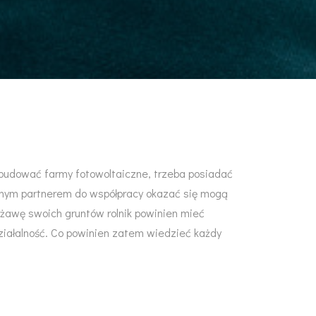
ak budować farmy fotowoltaiczne, trzeba posiadać
ealnym partnerem do współpracy okazać się mogą
rżawę swoich gruntów rolnik powinien mieć
działalność. Co powinien zatem wiedzieć każdy