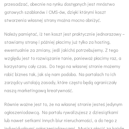
przesadzać, obecnie na rynku dostępnych jest mnóstwo
gotowych szablonów i CMS-ów, dzięki którymi koszt
stworzenia własnej strony można mocno obniżyć.
Należy pamiętać, iż ten koszt jest praktycznie jednorazowy –
stawiamy stronę i później płacimy już tylko za hosting,
ewentualnie za zmiany, jeśli jakichś potrzebujemy. Z tego
względu jest to rozwiązanie tanie, ponieważ płacimy raz, a
korzystamy cały czas. Do tego na własnej stronie możemy
robić biznes tak, jak się nam podoba. Na portalach to ich
zarządcy ustalają zasady, które często będą ograniczały
naszą marketingową kreatywność.
Równie ważne jest to, że na własnej stronie jesteś jedynym
ogłoszeniodawcą. Na portalu rywalizujesz z dziesiątkami
lub nawet setkami innych biur nieruchomości, a do tego z
indywidualnymi ogłoszeniodawcami. Musisz płacić za każde