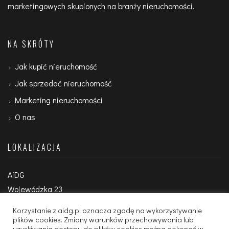
marketingowych skupionych na branży nieruchomości.
NA SKRÓTY
Jak kupić nieruchomość
Jak sprzedać nieruchomość
Marketing nieruchomości
O nas
LOKALIZACJA
AiDG
Wojewódzka 23
00-193 Warszawa
Korzystanie z aidg.pl oznacza zgodę na wykorzystywanie
plików cookies. Zmiany warunków przechowywania lub
uzyskiwania dostępu do plików cookies można dokonać w