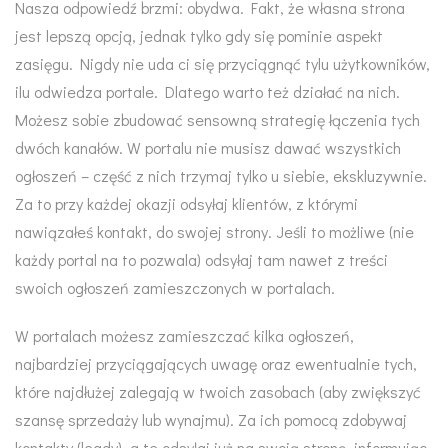
Nasza odpowiedź brzmi: obydwa. Fakt, że własna strona
jest lepszą opcją, jednak tylko gdy się pominie aspekt
zasięgu. Nigdy nie uda ci się przyciągnąć tylu użytkowników,
ilu odwiedza portale. Dlatego warto też działać na nich.
Możesz sobie zbudować sensowną strategię łączenia tych
dwóch kanałów. W portalu nie musisz dawać wszystkich
ogłoszeń – część z nich trzymaj tylko u siebie, ekskluzywnie.
Za to przy każdej okazji odsyłaj klientów, z którymi
nawiązałeś kontakt, do swojej strony. Jeśli to możliwe (nie
każdy portal na to pozwala) odsyłaj tam nawet z treści
swoich ogłoszeń zamieszczonych w portalach.
W portalach możesz zamieszczać kilka ogłoszeń,
najbardziej przyciągających uwagę oraz ewentualnie tych,
które najdłużej zalegają w twoich zasobach (aby zwiększyć
szansę sprzedaży lub wynajmu). Za ich pomocą zdobywaj
kontakty (leady), a te odsyłaj już na swoją stronę, informując,