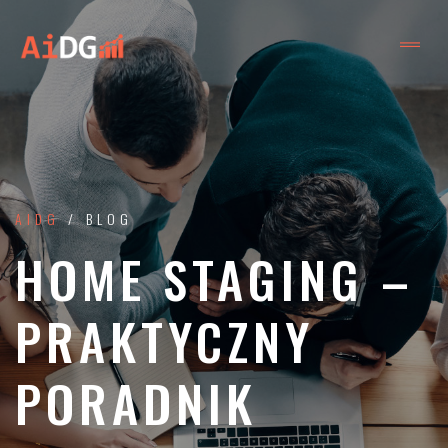
AIDG
/ BLOG
HOME STAGING –
PRAKTYCZNY
PORADNIK