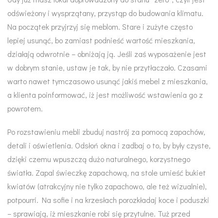
odświeżony i wysprzątany, przystąp do budowania klimatu.
Na początek przyjrzyj się meblom. Stare i zużyte często
lepiej usunąć, bo zamiast podnieść wartość mieszkania,
działają odwrotnie – obniżają ją. Jeśli zaś wyposażenie jest
w dobrym stanie, ustaw je tak, by nie przytłaczało. Czasami
warto nawet tymczasowo usunąć jakiś mebel z mieszkania,
a klienta poinformować, iż jest możliwość wstawienia go z
powrotem.
Po rozstawieniu mebli zbuduj nastrój za pomocą zapachów,
detali i oświetlenia. Odsłoń okna i zadbaj o to, by były czyste,
dzięki czemu wpuszczą dużo naturalnego, korzystnego
światła. Zapal świeczkę zapachową, na stole umieść bukiet
kwiatów (atrakcyjny nie tylko zapachowo, ale też wizualnie),
potpourri. Na sofie i na krzesłach porozkładaj koce i poduszki
– sprawiają, iż mieszkanie robi się przytulne. Tuż przed