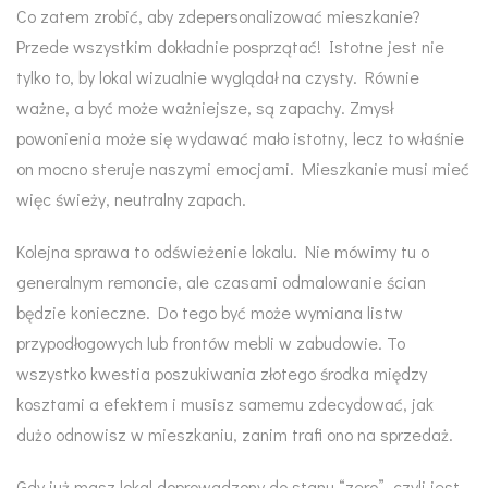
Co zatem zrobić, aby zdepersonalizować mieszkanie?
Przede wszystkim dokładnie posprzątać! Istotne jest nie
tylko to, by lokal wizualnie wyglądał na czysty. Równie
ważne, a być może ważniejsze, są zapachy. Zmysł
powonienia może się wydawać mało istotny, lecz to właśnie
on mocno steruje naszymi emocjami. Mieszkanie musi mieć
więc świeży, neutralny zapach.
Kolejna sprawa to odświeżenie lokalu. Nie mówimy tu o
generalnym remoncie, ale czasami odmalowanie ścian
będzie konieczne. Do tego być może wymiana listw
przypodłogowych lub frontów mebli w zabudowie. To
wszystko kwestia poszukiwania złotego środka między
kosztami a efektem i musisz samemu zdecydować, jak
dużo odnowisz w mieszkaniu, zanim trafi ono na sprzedaż.
Gdy już masz lokal doprowadzony do stanu “zero”, czyli jest