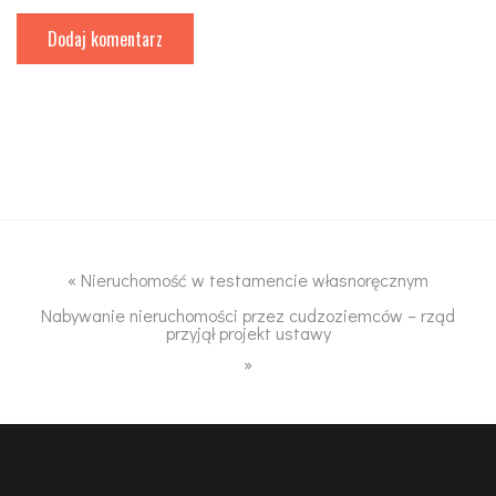
«
Nieruchomość w testamencie własnoręcznym
Nabywanie nieruchomości przez cudzoziemców – rząd
przyjął projekt ustawy
»